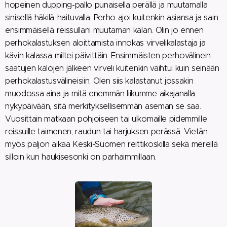
hopeinen dupping-pallo punaisella perällä ja muutamalla
sinisellä häkilä-haituvalla. Perho ajoi kuitenkin asiansa ja sain
ensimmäisellä reissullani muutaman kalan. Olin jo ennen
perhokalastuksen aloittamista innokas virvelikalastaja ja
kävin kalassa miltei päivittäin. Ensimmäisten perhovälinein
saatujen kalojen jälkeen virveli kuitenkin vaihtui kuin seinään
perhokalastusvälineisiin. Olen siis kalastanut jossakin
muodossa aina ja mitä enemmän liikumme aikajanalla
nykypäivään, sitä merkityksellisemmän aseman se saa.
Vuosittain matkaan pohjoiseen tai ulkomaille pidemmille
reissuille taimenen, raudun tai harjuksen perässä. Vietän
myös paljon aikaa Keski-Suomen reittikoskilla sekä merellä
silloin kun haukisesonki on parhaimmillaan.