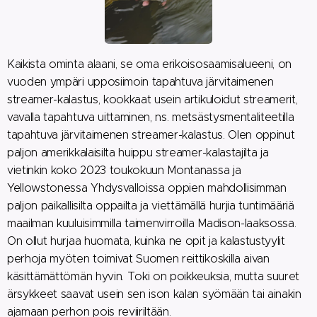
Kaikista ominta alaani, se oma erikoisosaamisalueeni, on
vuoden ympäri upposiimoin tapahtuva järvitaimenen
streamer-kalastus, kookkaat usein artikuloidut streamerit,
vavalla tapahtuva uittaminen, ns. metsästysmentaliteetilla
tapahtuva järvitaimenen streamer-kalastus. Olen oppinut
paljon amerikkalaisilta huippu streamer-kalastajilta ja
vietinkin koko 2023 toukokuun Montanassa ja
Yellowstonessa Yhdysvalloissa oppien mahdollisimman
paljon paikallisilta oppailta ja viettämällä hurjia tuntimääriä
maailman kuuluisimmilla taimenvirroilla Madison-laaksossa.
On ollut hurjaa huomata, kuinka ne opit ja kalastustyylit
perhoja myöten toimivat Suomen reittikoskilla aivan
käsittämättömän hyvin. Toki on poikkeuksia, mutta suuret
ärsykkeet saavat usein sen ison kalan syömään tai ainakin
ajamaan perhon pois reviiriltään.