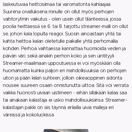
laskeutuvaa heittosiimaa tai varomatonta kahlaajaa.
Suurena oivalluksena minulle on ollut myös perhojen
vaihtorytmin vaikutus - olen usein ollut tilanteessa, jossa
poolia heittäessä se 6. tai 8. tarjottu streamer-malli on ollut
se, johon kala lopulta reagoi. Suosin ainoastaan yhtä tai
kahta heittoa kalan oletetulle paikalle yhtä perhomallia
kohden. Perhoa vaihtaessa kannattaa huomioida veden ja
päivän väri, sekä ainakin perhon koko ja sen uintityyli.
Streamer-maailmaan uppoutuessa ei voi myöskään olla
huomamatta kuinka paljon eri mahdollisuuksia on perhojen
uiton ja pään kiilan suhteen, jolloin oikeaoppinen sidonta
nousee suureen osaan onnistunutta uittoa. Sitä voi verrata
vaikka huonosti uivaan uistimeen - eihän silläkään kalaa saa
tai ainakaan kalastaja ei usko mahdollisuuksiinsa. Streamer-
kalastajan pakki on siis täynnä erilailla uivia malleja eri
väreissä ja kokoluokissa.