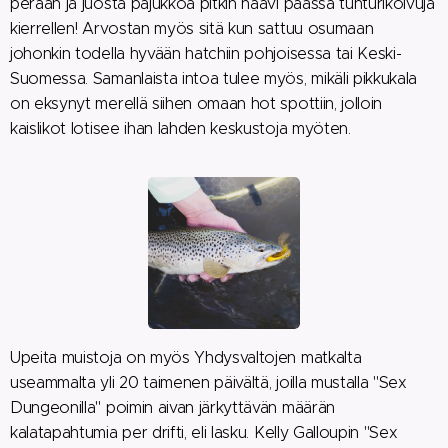
perään ja juosta pajukkoa pitkin haavi päässä tunturikoivuja
kierrellen! Arvostan myös sitä kun sattuu osumaan
johonkin todella hyvään hatchiin pohjoisessa tai Keski-
Suomessa. Samanlaista intoa tulee myös, mikäli pikkukala
on eksynyt merellä siihen omaan hot spottiin, jolloin
kaislikot lotisee ihan lahden keskustoja myöten.
Upeita muistoja on myös Yhdysvaltojen matkalta
useammalta yli 20 taimenen päivältä, joilla mustalla "Sex
Dungeonilla" poimin aivan järkyttävän määrän
kalatapahtumia per drifti, eli lasku. Kelly Galloupin "Sex