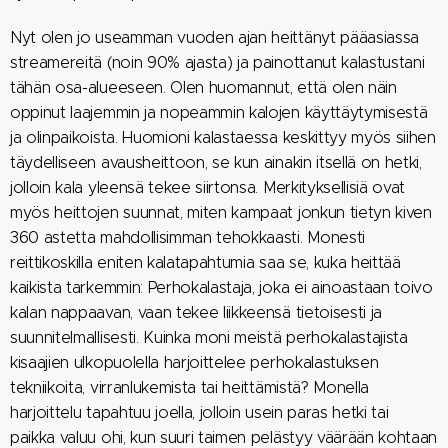
Nyt olen jo useamman vuoden ajan heittänyt pääasiassa
streamereitä (noin 90% ajasta) ja painottanut kalastustani
tähän osa-alueeseen. Olen huomannut, että olen näin
oppinut laajemmin ja nopeammin kalojen käyttäytymisestä
ja olinpaikoista. Huomioni kalastaessa keskittyy myös siihen
täydelliseen avausheittoon, se kun ainakin itsellä on hetki,
jolloin kala yleensä tekee siirtonsa. Merkityksellisiä ovat
myös heittojen suunnat, miten kampaat jonkun tietyn kiven
360 astetta mahdollisimman tehokkaasti. Monesti
reittikoskilla eniten kalatapahtumia saa se, kuka heittää
kaikista tarkemmin: Perhokalastaja, joka ei ainoastaan toivo
kalan nappaavan, vaan tekee liikkeensä tietoisesti ja
suunnitelmallisesti. Kuinka moni meistä perhokalastajista
kisaajien ulkopuolella harjoittelee perhokalastuksen
tekniikoita, virranlukemista tai heittämistä? Monella
harjoittelu tapahtuu joella, jolloin usein paras hetki tai
paikka valuu ohi, kun suuri taimen pelästyy väärään kohtaan