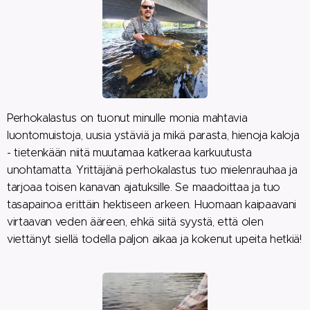
Perhokalastus on tuonut minulle monia mahtavia
luontomuistoja, uusia ystäviä ja mikä parasta, hienoja kaloja
- tietenkään niitä muutamaa katkeraa karkuutusta
unohtamatta. Yrittäjänä perhokalastus tuo mielenrauhaa ja
tarjoaa toisen kanavan ajatuksille. Se maadoittaa ja tuo
tasapainoa erittäin hektiseen arkeen. Huomaan kaipaavani
virtaavan veden ääreen, ehkä siitä syystä, että olen
viettänyt siellä todella paljon aikaa ja kokenut upeita hetkiä!