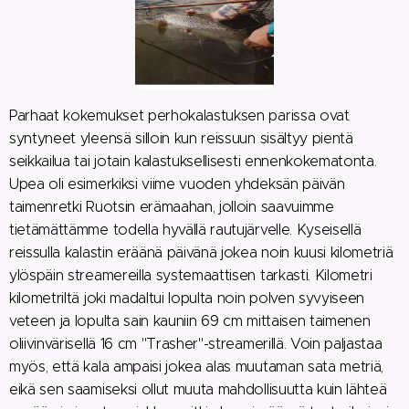
Parhaat kokemukset perhokalastuksen parissa ovat
syntyneet yleensä silloin kun reissuun sisältyy pientä
seikkailua tai jotain kalastuksellisesti ennenkokematonta.
Upea oli esimerkiksi viime vuoden yhdeksän päivän
taimenretki Ruotsin erämaahan, jolloin saavuimme
tietämättämme todella hyvällä rautujärvelle. Kyseisellä
reissulla kalastin eräänä päivänä jokea noin kuusi kilometriä
ylöspäin streamereilla systemaattisen tarkasti. Kilometri
kilometriltä joki madaltui lopulta noin polven syvyiseen
veteen ja lopulta sain kauniin 69 cm mittaisen taimenen
oliivinvärisellä 16 cm "Trasher"-streamerillä. Voin paljastaa
myös, että kala ampaisi jokea alas muutaman sata metriä,
eikä sen saamiseksi ollut muuta mahdollisuutta kuin lähteä