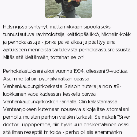
Helsingissä syntynyt, mutta nykyään sipoolaiseksi
tunnustautuva ravintoloitsija, keittiöpäällikkö, Michelin-kokki
ja perhokalastaja - jonka päivä alkaa ja päättyy aina
ajatukseen menneistä tai tulevista perhokalastusreissuista.
Mitäs sitä kieltämään, tottahan se on!
Perhokalastukseni alkoi vuonna 1994, ollessani 9-vuotias.
Asuimme tällöin pyöräilymatkan päässä
Vanhankaupunginkoskesta. Seisoin hutera ja noin #8-
luokkainen vapa kädessäni keskellä päivää
Vanhankaupunginkosken rannalla. Olin kalastamassa
Vantaanjokeen kutemaan nousevia siikoja itse sitomallani
perholla, muistan perhon vieläkin tarkasti. Se mukaili "Silver
doctor"-uppoperhoa, niin hyvin kuin ensikertalainen osasi
sitä ilman reseptiä imitoida - perho oli siis enemmänkin