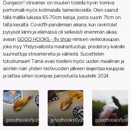
Dungeon"-streamer on muuten todella hyvin toimiva
perhomalli myös kotimaisilla taimenkoskilla. Olen saanut
tällä mallilla lukuisia 65-70cm kaloja, joista suurin 71cm on
tältä kesältä. Covid19-pandemian aikana, kun ravintolat
pysyivät kiinni ja elämässä oli selkeästi enemmän aikaa,
avasin
GOOD HOOKS - fly shop
-nimisen verkkokaupan,
joka myy Yhdysvalloista maahantuotuja, predatory-kaloille
suunnattuja streamereita ja välineitä. Suosittelen
tutustumaan! Tämä avasi itselleni myös uuden maailman ja
aionkin näin yhden testivuoden jälkeen laajentaa kauppaa
ja laittaa siihen isompaa panostusta kaudelle 2024.
goodhooksflyshop.com
goodhooksflyshop.com
goodhooksflysh